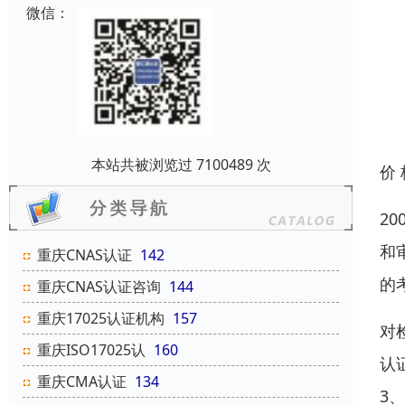
微信：
本站共被浏览过 7100489 次
价
2
和
重庆CNAS认证
142
的
重庆CNAS认证咨询
144
重庆17025认证机构
157
对
重庆ISO17025认
160
认
重庆CMA认证
134
3