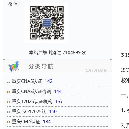
微信：
本站共被浏览过 7104899 次
3 I
IS
校
重庆CNAS认证
142
重庆CNAS认证咨询
144
一
重庆17025认证机构
157
1.
重庆ISO17025认
160
重庆CMA认证
134
对