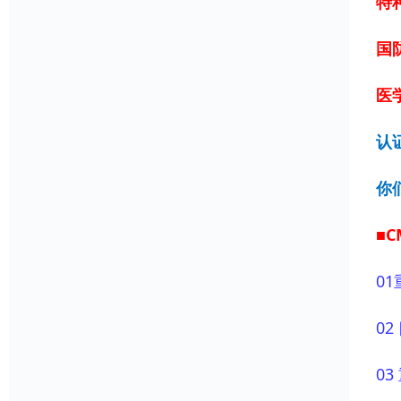
特
国
医学
认
你
■
01
0
0