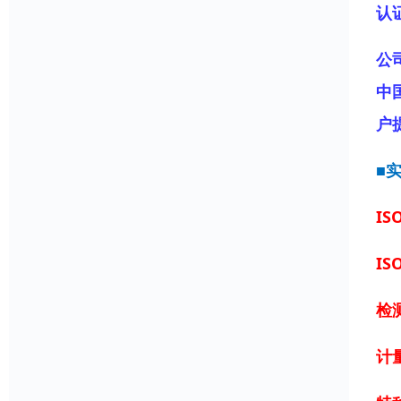
认
公
中
户
■
IS
IS
检
计