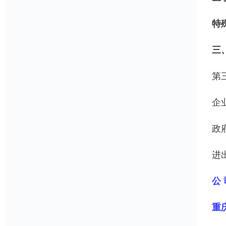
特
三
第
企
政
进
公 
重