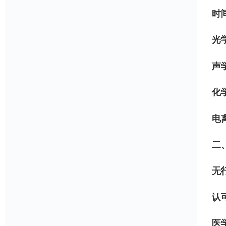
时
光
声
化
电
二
无
认
医