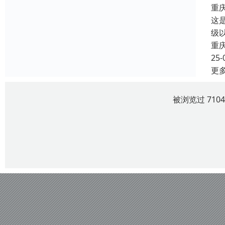
重
这
级
重
25-
更
被浏览过 710