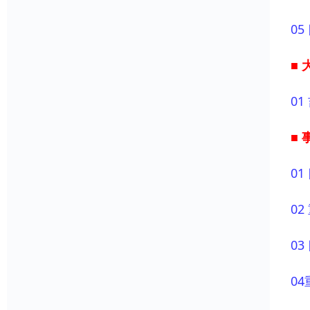
05
■
01
■
01
02
03
04