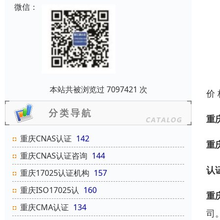
微信：
本站共被浏览过 7097421 次
价
重
重庆CNAS认证
142
重
重庆CNAS认证咨询
144
认
重庆17025认证机构
157
重庆ISO17025认
160
重
重庆CMA认证
134
司