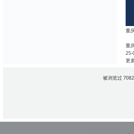
重
重
25-
更
被浏览过 708