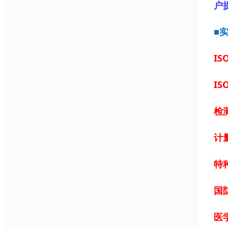
户
■
IS
IS
检
计
特
国
医学