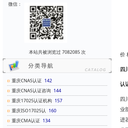
微信：
本站共被浏览过 7082085 次
价
四
重庆CNAS认证
142
认
重庆CNAS认证咨询
144
四
重庆17025认证机构
157
业
重庆ISO17025认
160
进
重庆CMA认证
134