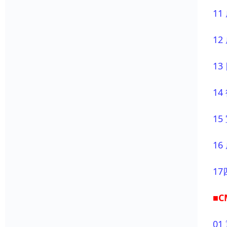
1
1
1
1
1
1
1
■C
0