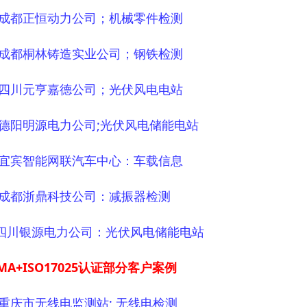
1 成都正恒动力公司；机械零件检测
2 成都桐林铸造实业公司；钢铁检测
3 四川元亨嘉德公司；光伏风电电站
4 德阳明源电力公司;光伏风电储能电站
5 宜宾智能网联汽车中心：车载信息
6 成都浙鼎科技公司：减振器检测
7四川银源电力公司：光伏风电储能电站
MA+ISO17025认证部分客户案例
1 重庆市无线电监测站; 无线电检测