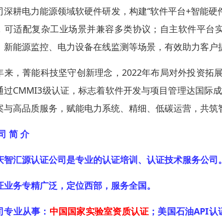
司深耕电力能源领域软硬件研发，构建“软件平台+智能硬
，可适配复杂工业场景并兼容多类协议；自主软件平台
、新能源监控、电力设备在线监测等场景，有效助力客户
年来，菁能科技坚守创新理念，2022年布局对外投资拓展
通过CMMI3级认证，标志着软件开发与项目管理达国际
案与高品质服务，赋能电力系统、精细、低碳运营，共筑
司 简 介
庆智汇源认证公司是专业的认证培训、认证技术服务公司
证业务专精广泛，定位西部，服务全国。
司专业从事：
中国国家实验室资质认证
；美国石油API