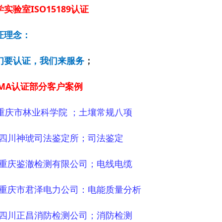
实验室ISO15189认证
证理念：
们要认证，我们来服务
；
CMA认证部分客户案例
重庆市林业科学院 ；土壤常规八项
2 四川神琥司法鉴定所；司法鉴定
3 重庆鉴澈检测有限公司；电线电缆
4 重庆市君泽电力公司：电能质量分析
5 四川正昌消防检测公司；消防检测